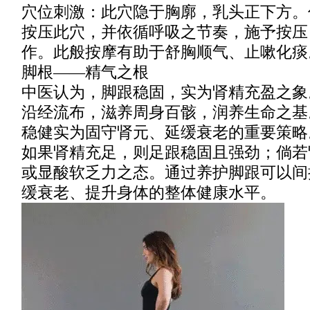
穴位刺激：此穴隐于胸廓，乳头正下方。
按压此穴，并依循呼吸之节奏，施予按压
作。此般按摩有助于舒胸顺气、止嗽化痰
脚根——精气之根
中医认为，脚跟稳固，实为肾精充盈之象
沿经流布，滋养周身百骸，润养生命之基
稳健实为固守肾元、延缓衰老的重要策略
如果肾精充足，则足跟稳固且强劲；倘若
或显酸软乏力之态。通过养护脚跟可以间
缓衰老、提升身体的整体健康水平。