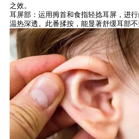
之效。
耳屏部：运用拇首和食指轻捻耳屏，进行
温热深透。此番揉按，能显著舒缓耳部不