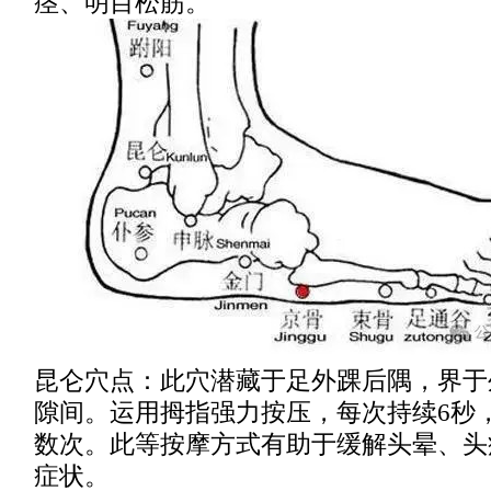
痉、明目松筋。
昆仑穴点：此穴潜藏于足外踝后隅，界于
隙间。运用拇指强力按压，每次持续6秒
数次。此等按摩方式有助于缓解头晕、头
症状。