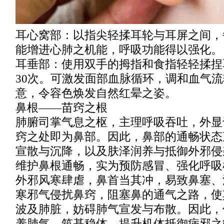
耳心窝部：以指尖轻揉耳轮与耳屏之间，每
能增进心肺之机能，呼吸功能得以强化。
耳垂部：使用双手的拇指和食指轻轻揉捏耳
30次。可激发面部血脉循环，调和血气
意，令容色焕发自然红晕之姿。
鼻根——苗窍之根
肺腑司掌气息之枢，主理呼吸吞吐，外显
窍之处即为鼻部。因此，鼻部的通畅状态
宣散与沉降，以及肤泽润养与抵御外邪侵
维护鼻根通畅，实为预防感冒、强化呼吸
外邪风寒肆虐，鼻首当其冲，易致鼻塞、
寒邪气侵扰鼻窍，阻塞鼻的通气之路，使
波及肺脏，妨碍肺气宣发与布散。因此，
养肺气，筑基稳体，提升机体抵御病邪之