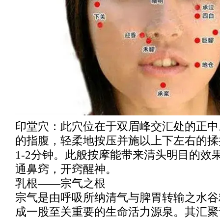
印堂穴：此穴位在于双眉峰交汇处的正中
的指腹，轻柔地按压并施以上下左右的揉
1-2分钟。此般按摩能带来清头明目的效
通鼻窍，开窍醒神。
乳根——宗气之根
宗气是由呼吸所纳清气与脾胃转输之水谷
成一股至关重要的生命活力源泉。其汇聚