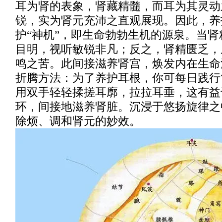
耳为肾的表象，肾藏精髓，而耳为其灵动
锐，实为肾元充沛之直观展现。因此，养
护“神机”，即生命勃勃生机的源泉。当
目明，视听敏锐非凡；反之，肾精匮乏，
鸣之苦。此间接滋养肾宫，焕发内在生命
折腾方法：为了养护耳根，你可每日践行
用双手轻轻揉搓耳廓，拉拉耳垂，这有益
环，间接地滋养肾脏。沉浸于悠扬旋律之
除烦、调和肾元的妙效。