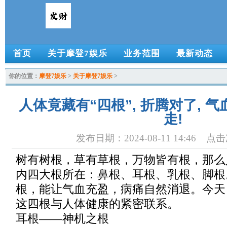
首页
关于摩登7娱乐
业务范围
最新动态
你的位置：
摩登7娱乐
>
关于摩登7娱乐
>
人体竟藏有“四根”, 折腾对了, 气
走!
发布日期：2024-08-11 14:46 点
树有树根，草有草根，万物皆有根，那么
内四大根所在：鼻根、耳根、乳根、脚根
根，能让气血充盈，病痛自然消退。今天
这四根与人体健康的紧密联系。
耳根——神机之根