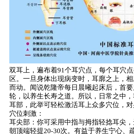
双耳上，遍布着91个耳穴点，每个耳穴
区。一旦身体出现病变时，耳廓之上，相
而动。闻说乾隆帝每日晨曦起床后，首要
轮，以养生长寿之道。所以，日常之中，
耳部，此举可轻松激活耳上众多穴位，对
穴位刺激：
耳尖部：你可采用中指与拇指轻捻耳尖，
朝顶端轻提20-30次。有益于养生宁心