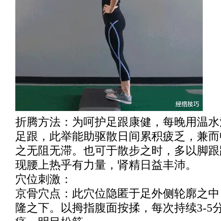
折腾方法：为呵护足跟康健，每晚用温水
足跟，此举能助驱散日间累积疲乏，兼而
之无阻无滞。也可于散步之时，多以脚跟
现腰上热乎有力量，肾精日益丰沛。
穴位刺激：
京骨穴点：此穴位隐匿于足外侧轮廓之中
隆之下。以拇指腹面按揉，每次持续3-5